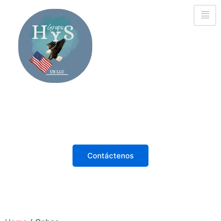
Descubre, Disfruta,
¡Compra desde casa!
Explora las últimas tendencias desde la comodidad
de tu hogar. Calidad y estilo a solo un clic de
distancia.
Contáctenos