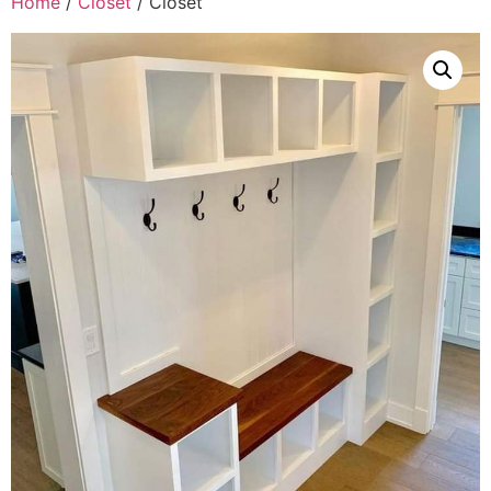
Home
/
Clóset
/ Clóset