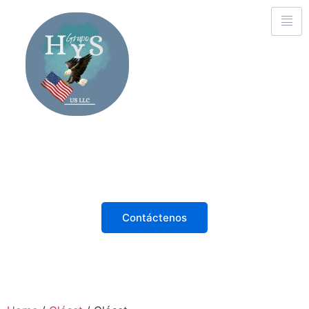
Descubre, Disfruta,
¡Compra desde casa!
Explora las últimas tendencias desde la comodidad
de tu hogar. Calidad y estilo a solo un clic de
distancia.
Contáctenos